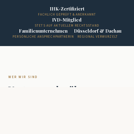
IHK-Zertifiziert
FACHLICH GEPRÜFT & ANERKANNT
IVD-Mitglied
STETS AUF AKTUELLEM RECHTSSTAND
Familienunternehmen
Düsseldorf & Dachau
PERSÖNLICHE ANSPRECHPARTNERIN
REGIONAL VERWURZELT
WER WIR SIND
Vertrauen, das über
Verwaltung hinausgeht
Eine Immobilie ist mehr als ein Haus – sie steht für
Erinnerungen, Altersvorsorge, Investition oder den
Schritt in die Unabhängigkeit. Wir wissen das und